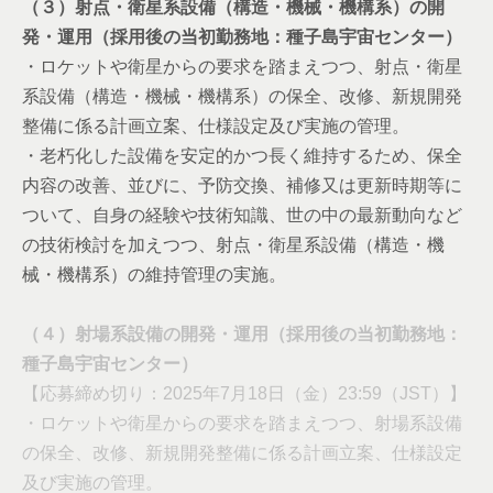
（３）射点・衛星系設備（構造・機械・機構系）の開
発・運用（採用後の当初勤務地：種子島宇宙センター）
・ロケットや衛星からの要求を踏まえつつ、射点・衛星
系設備（構造・機械・機構系）の保全、改修、新規開発
整備に係る計画立案、仕様設定及び実施の管理。
・老朽化した設備を安定的かつ長く維持するため、保全
内容の改善、並びに、予防交換、補修又は更新時期等に
ついて、自身の経験や技術知識、世の中の最新動向など
の技術検討を加えつつ、射点・衛星系設備（構造・機
械・機構系）の維持管理の実施。
（４）射場系設備の開発・運用（採用後の当初勤務地：
種子島宇宙センター）
【応募締め切り：2025年7月18日（金）23:59（JST）】
・ロケットや衛星からの要求を踏まえつつ、射場系設備
の保全、改修、新規開発整備に係る計画立案、仕様設定
及び実施の管理。