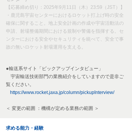
【応募締め切り：2025年9月11日（木）23:59（JST）】
・鹿児島宇宙センターにおけるロケット打上げ時の安全
確保に関すること。地上安全計画の作成や宇宙活動法の
申請、射場整備期間における規制や警備を指揮する。セ
ンターにおける安全やセキュリティを統べて、安全で事
故の無いロケット射場運用を支える。
●輸送系サイト「ピックアップインタビュー」
宇宙輸送技術部門の業務紹介をしていますので是非ご
覧ください。
https://www.rocket.jaxa.jp/column/pickupInterview/
＜ 変更の範囲 ：機構が定める業務の範囲 ＞
求める能力・経験