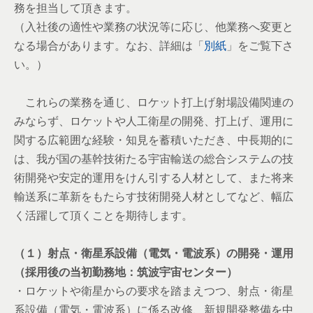
務を担当して頂きます。
（入社後の適性や業務の状況等に応じ、他業務へ変更と
なる場合があります。
なお、詳細は「
別紙
」をご覧下さ
い。）
これらの業務を通じ、ロケット打上げ射場設備関連の
みならず、ロケットや人工衛星の開発、打上げ、運用に
関する広範囲な経験・知見を蓄積いただき、中長期的に
は、我が国の基幹技術たる宇宙輸送の総合システムの技
術開発や安定的運用をけん引する人材として、また将来
輸送系に革新をもたらす技術開発人材としてなど、幅広
く活躍して頂くことを期待します。
（１）射点・衛星系設備（電気・電波系）の開発・運用
（採用後の当初勤務地：筑波宇宙センター）
・ロケットや衛星からの要求を踏まえつつ、射点・衛星
系設備（電気・電波系）に係る改修、新規開発整備を中