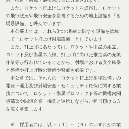
系、構造・機械・機構系設備に分類されます。
また、ロケット打上げにロケットを追尾し、ロケット
の飛行状況や飛行安全を監視するための地上設備を「射
場系設備」と呼んでいます。
本公募上では、これら3つの系統に関する設備を総称
して「ロケット打上げ射場設備」としています。
また、打上げにあたっては、ロケットや衛星の組立、
ロケット及び衛星の点検、打上げに向けた推進薬の充填
作業等が行われていることから、射場における安全確保
と整備や打上げ時の警備や警戒も必要です。
本公募では、それらの「ロケット打上げ射場設備」の
開発・運用及び射場安全・セキュリティ確保に関する業
務について、ロケット・衛星プロジェクト等の機構内関
係部署や関係企業・機関と連携しながらご担当頂ける方
を広く募集します。
※ 採用者には、以下（１）～（６）のいずれかの業