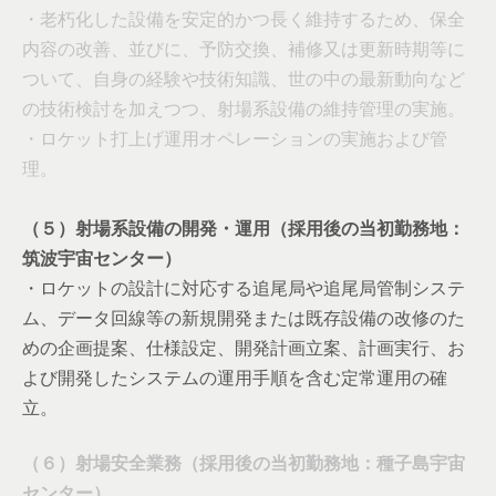
・老朽化した設備を安定的かつ長く維持するため、保全
内容の改善、並びに、予防交換、補修又は更新時期等に
ついて、自身の経験や技術知識、世の中の最新動向など
の技術検討を加えつつ、射場系設備の維持管理の実施。
・ロケット打上げ運用オペレーションの実施および管
理。
（５）射場系設備の開発・運用（採用後の当初勤務地：
筑波宇宙センター）
・ロケットの設計に対応する追尾局や追尾局管制システ
ム、データ回線等の新規開発または既存設備の改修のた
めの企画提案、仕様設定、開発計画立案、計画実行、お
よび開発したシステムの運用手順を含む定常運用の確
立。
（６）射場安全業務（採用後の当初勤務地：種子島宇宙
センター）