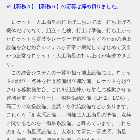
※【職務４】【職務６】の応募は締め切りました。
ロケット・人工衛星の打上げにおいては、打ち上げる
機体だけでなく、組立・点検、打上げ準備、打ち上がっ
たロケットを電波やレーダーで追尾等をするための地上
設備を含む総合システムが正常に機能してはじめて安全
かつ正常なロケット・人工衛星の打ち上げが実現できま
す。
この総合システムの一翼を担う地上設備には、ロケッ
トの組立・点検を行う整備組立棟設備、ロケットを起立
させる移動発射台、これを組立棟から射点に移動させる
運搬台車（ドーリー）、燃料供給設備（LH２、LOX）、
高圧ガス取扱設備、空調・水供給設備などがあります。
これらを「射点系設備」、同様に人工衛星の準備、点検
に関するものを「衛星系設備」と呼んでいます。これら
の射点・衛星系設備は、大別して電気・電波系、衛星