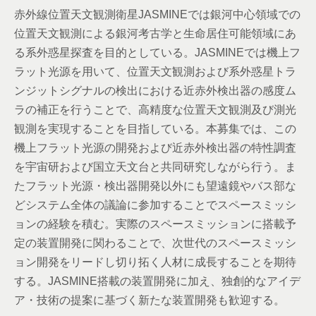
赤外線位置天文観測衛星JASMINEでは銀河中心領域での
位置天文観測による銀河考古学と生命居住可能領域にあ
る系外惑星探査を目的としている。JASMINEでは機上フ
ラット光源を用いて、位置天文観測および系外惑星トラ
ンジットシグナルの検出における近赤外検出器の感度ム
ラの補正を行うことで、高精度な位置天文観測及び測光
観測を実現することを目指している。本募集では、この
機上フラット光源の開発および近赤外検出器の特性調査
を宇宙研および国立天文台と共同研究しながら行う。ま
たフラット光源・検出器開発以外にも望遠鏡やバス部な
どシステム全体の議論に参加することでスペースミッシ
ョンの経験を積む。実際のスペースミッションに搭載予
定の装置開発に関わることで、次世代のスペースミッシ
ョン開発をリードし切り拓く人材に成長することを期待
する。JASMINE搭載の装置開発に加え、独創的なアイデ
ア・技術の提案に基づく新たな装置開発も歓迎する。