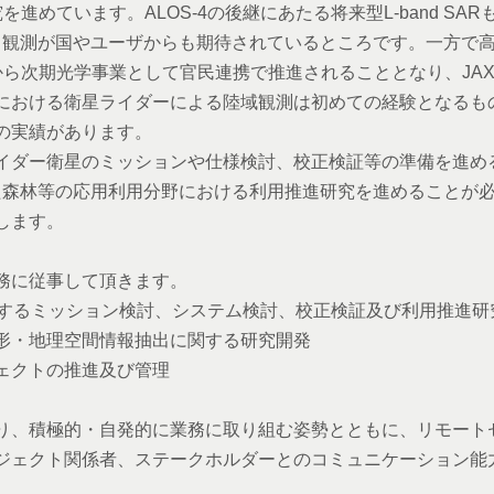
究を進めています。ALOS-4の後継にあたる将来型L-band S
による観測が国やユーザからも期待されているところです。一方で高
から次期光
学事業として官民連携で推進されることとなり、JA
における衛星ライダーによる陸域観測は初めての経験となるも
の実績があります。
ダー衛星のミッションや仕様検討、校正検証等の準備を進める
合わせた森林等の応用利用分野における利用推進研究を進めること
します。
務に従事して頂きます。
関するミッション検討、システム検討、校正検証及び利用推進研
形・地理空間情報抽出に関する研究開発
ェクトの推進及び管理
、積極的・自発的に業務に取り組む姿勢とともに、リモート
ジェクト関係者、ステークホルダーとのコミュニケーション能