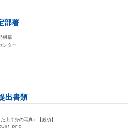
定部署
発機構
センター
提出書類
した上半身の写真）【必須】
須】PDF