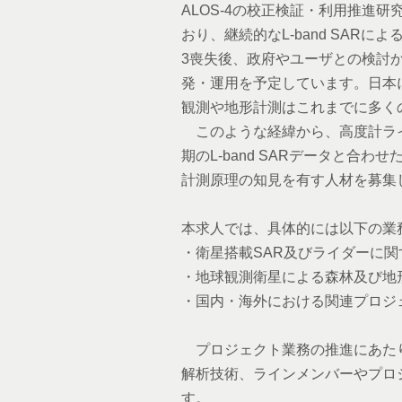
ALOS-4の校正検証・利用推進研
おり、継続的なL-band SAR
3喪失後、政府やユーザとの検討
発・運用を予定しています。日本
観測や地形計測はこれまでに多く
このような経緯から、高度計ライ
期のL-band SARデータと
計測原理の知見を有す人材を募集
本求人では、具体的には以下の業
・衛星搭載SAR及びライダーに
・地球観測衛星による森林及び地
・国内・海外における関連プロジ
プロジェクト業務の推進にあたり
解析技術、ラインメンバーやプロ
す。