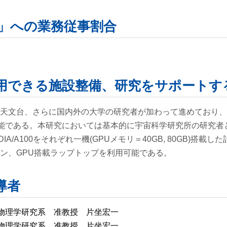
」への業務従事割合
用できる施設整備、研究をサポートす
国立天文台、さらに国内外の大学の研究者が加わって進めており
能である。本研究においては基本的に宇宙科学研究所の研究者
IA/A100をそれぞれ一機(GPUメモリ＝40GB, 80GB)搭載し
ョン、GPU搭載ラップトップを利用可能である。
導者
物理学研究系 准教授 片坐宏一
物理学研究系 准教授 片坐宏一