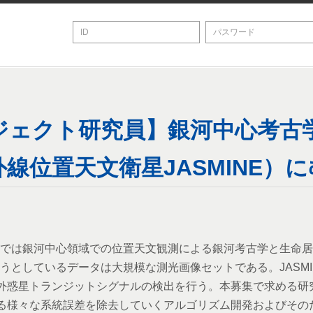
ジェクト研究員】銀河中心考古
線位置天文衛星JASMINE）
NEでは銀河中心領域での位置天文観測による銀河考古学と生命
得ようとしているデータは大規模な測光画像セットである。JASM
外惑星トランジットシグナルの検出を行う。本募集で求める研
る様々な系統誤差を除去していくアルゴリズム開発およびその