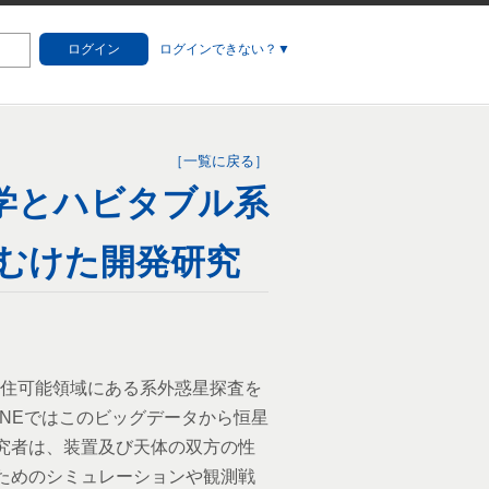
ログイン
ログインできない？▼
［一覧に戻る］
学とハビタブル系
にむけた開発研究
居住可能領域にあ
る系外惑星探査を
INEではこのビッグデータから恒星
究者は、装置及び天体の双方の性
ためのシミュレーションや観測戦