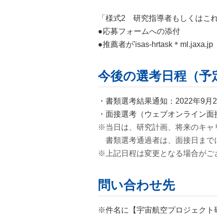
「様式2 研究指導者もしくはこ
●応募フォームへの添付
●推薦者が'isas-hrtask＊ml
今後の選考日程（予
・書類選考結果通知：2022年9月
・面接選考（ウェブオンライン面接
※当日は、研究計画、将来のキャ
書類選考通過者は、面接日までに
※上記日程は変更となる場合がご
問い合わせ先
※件名に【宇宙航空
プロジェクト