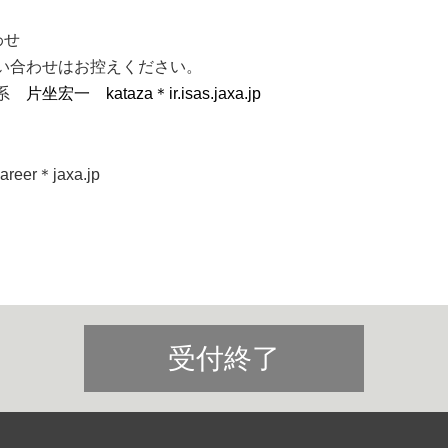
わせ
い合わせはお控えください。
系
片坐宏一 kataza＊ir.isas.jaxa.jp
r＊jaxa.jp
。
受付終了